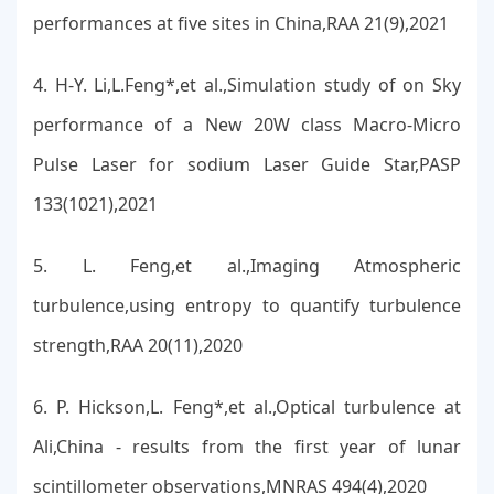
performances at five sites in China,RAA 21(9),2021
4. H-Y. Li,L.Feng*,et al.,Simulation study of on Sky
performance of a New 20W class Macro-Micro
Pulse Laser for sodium Laser Guide Star,PASP
133(1021),2021
5. L. Feng,et al.,Imaging Atmospheric
turbulence,using entropy to quantify turbulence
strength,RAA 20(11),2020
6. P. Hickson,L. Feng*,et al.,Optical turbulence at
Ali,China - results from the first year of lunar
scintillometer observations,MNRAS 494(4),2020