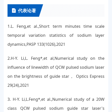
代表论著
1.L. Feng,et al.,Short term minutes time scale
temporal variation statistics of sodium layer
dynamics,PASP 133(1026),2021
2.H-Y. Li,L. Feng*,et al,Numerical study on the
influence of linewidth of QCW pulsed sodium laser
on the brightness of guide star， Optics Express
29(24),2021
3. H-Y. Li,L.Feng*,et al.,Numerical study of a 20W
class QCW pulsed sodium guide star laser's