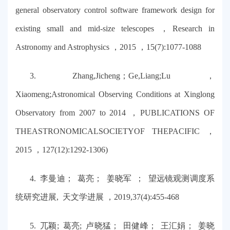
general observatory control software framework design for
existing small and mid-size telescopes ，Research in
Astronomy and Astrophysics ，2015 ，15(7):1077-1088
3. Zhang,Jicheng；Ge,Liang;Lu ，
Xiaomeng;Astronomical Observing Conditions at Xinglong
Observatory from 2007 to 2014 ，PUBLICATIONS OF
THEASTRONOMICALSOCIETYOF THEPACIFIC ，
2015 ，127(12):1292-1306)
4. 李曼迪； 葛亮； 姜晓军 ； 望远镜观测调度系
统研究进展, 天文学进展 ，2019,37(4):455-468
5. 兀颖; 葛亮; 卢晓猛； 田健峰； 王汇娟； 姜晓