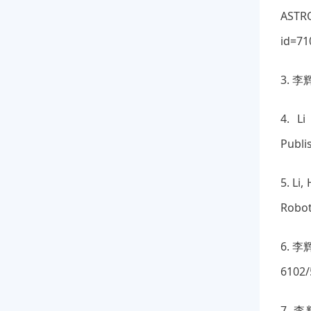
ASTR
id=71
3. 李
4. Li
Publi
5. Li
Robot
6. 李
6102/
7.