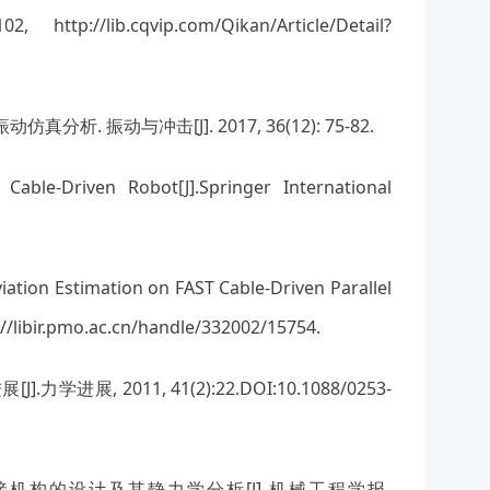
tp://lib.cqvip.com/Qikan/Article/Detail?
 振动与冲击[J]. 2017, 36(12): 75-82.
Cable-Driven Robot[J].Springer International
viation Estimation on FAST Cable-Driven Parallel
/libir.pmo.ac.cn/handle/332002/15754.
, 2011, 41(2):22.DOI:10.1088/0253-
接机构的设计及其静力学分析[J].机械工程学报,