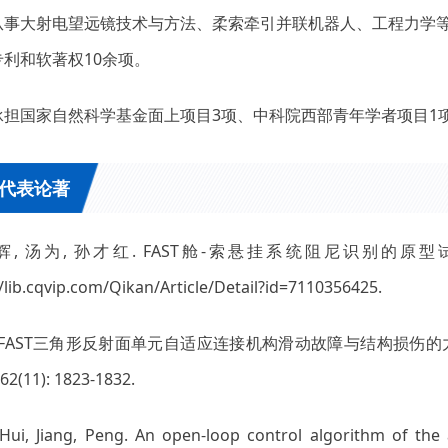
从事大射电望远镜技术与方法、柔索牵引并联机器人、工程力学等
专利和软著权10余项。
承担国家自然科学基金面上项目3项、中科院西部青年学者项目1
代表论著
李辉, 汤为, 孙才红. FAST舱-索悬挂系统阻尼识别的原型试验研究. 
//lib.cqvip.com/Qikan/Article/Detail?id=7110356425.
 FAST三角形反射面单元自适应连接机构滑动故障与结构损伤的力学
 62(11): 1823-1832.
, Hui, Jiang, Peng. An open-loop control algorithm of th