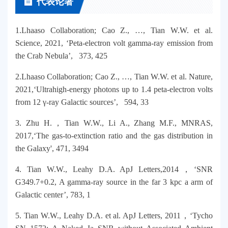
代表论著
1.Lhaaso Collaboration; Cao Z., …, Tian W.W. et al.
Science, 2021, ‘Peta-electron volt gamma-ray emission from
the Crab Nebula’, 373, 425
2.Lhaaso Collaboration; Cao Z., …, Tian W.W. et al. Nature,
2021,‘Ultrahigh-energy photons up to 1.4 peta-electron volts
from 12 γ-ray Galactic sources’, 594, 33
3. Zhu H.，Tian W.W., Li A., Zhang M.F., MNRAS,
2017,‘The gas-to-extinction ratio and the gas distribution in
the Galaxy', 471, 3494
4. Tian W.W., Leahy D.A. ApJ Letters,2014，‘SNR
G349.7+0.2, A gamma-ray source in the far 3 kpc a arm of
Galactic center’, 783, 1
5. Tian W.W., Leahy D.A. et al. ApJ Letters, 2011，‘Tycho