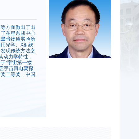
学等方面做出了出
出了在星系团中心
系晕暗物质实验所
X
利用光学、
射线
，发现传统方法之
其动力学特性，
于‘宇宙第一缕
启宇宙再电离探
学奖二等奖，中国