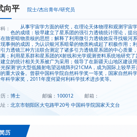
武向平
院士/杰出青年/研究员
从事宇宙学方面的研究，在理论天体物理和观测宇宙
学科：
色的成绩：较早建立了星系团的强引力透镜统计理论，提
存在致密暗物质核的思想；解释了利用微引力透镜效应寻找银河
发现事例的成因，为认识银河系暗晕的物质构成起了积极作用；
和引力透镜三种方法联合测定了诸多引力透镜星系团的中心质量
X
偏离；利用星系群和星系团的
射线和光学观测资料系统地研究了
所建立的统计相关关系被广为采用；领导了在新疆天山地区建设用
21CMA
曙光探测’的大型低频射电望远镜阵列
，成为国际上较早开
测的重大设备。曾获中国科学院自然科学奖一等奖，国家自然科
2011
青年科学家奖，
年度何梁何利科学技术进步奖等。
学历：
博士
邮编：
100012
邮箱：
地址：
北京市朝阳区大屯路甲20号 中国科学院国家天文台
简历