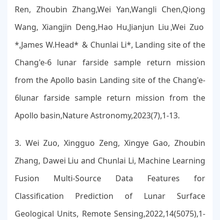
Ren, Zhoubin Zhang,Wei Yan,Wangli Chen,Qiong
Wang, Xiangjin Deng,Hao Hu,Jianjun Liu ,Wei Zuo
*,James W.Head* & Chunlai Li*, Landing site of the
Chang'e-6 lunar farside sample return mission
from the Apollo basin Landing site of the Chang'e-
6lunar farside sample return mission from the
Apollo basin,Nature Astronomy,2023(7),1-13.
3. Wei Zuo, Xingguo Zeng, Xingye Gao, Zhoubin
Zhang, Dawei Liu and Chunlai Li, Machine Learning
Fusion Multi-Source Data Features for
Classification Prediction of Lunar Surface
Geological Units, Remote Sensing,2022,14(5075),1-