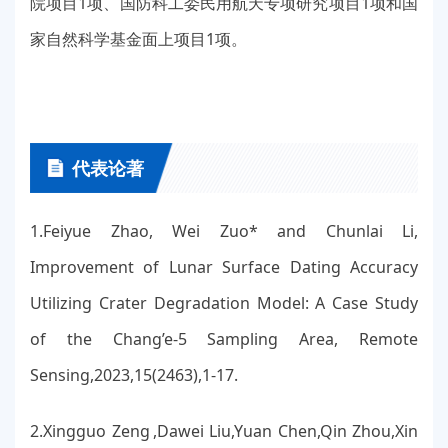
院项目1项、国防科工委民用航天专项研究项目1项和国
家自然科学基金面上项目1项。
代表论著
1.Feiyue Zhao, Wei Zuo* and Chunlai Li,
Improvement of Lunar Surface Dating Accuracy
Utilizing Crater Degradation Model: A Case Study
of the Chang’e-5 Sampling Area, Remote
Sensing,2023,15(2463),1-17.
2.Xingguo Zeng ,Dawei Liu,Yuan Chen,Qin Zhou,Xin