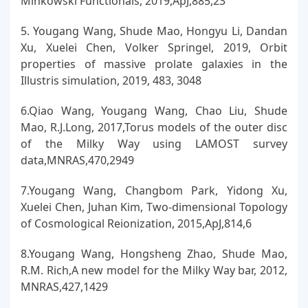
Minkowski Functionals, 2019,ApJ,885,23
5. Yougang Wang, Shude Mao, Hongyu Li, Dandan
Xu, Xuelei Chen, Volker Springel, 2019, Orbit
properties of massive prolate galaxies in the
Illustris simulation, 2019, 483, 3048
6.Qiao Wang, Yougang Wang, Chao Liu, Shude
Mao, R.J.Long, 2017,Torus models of the outer disc
of the Milky Way using LAMOST survey
data,MNRAS,470,2949
7.Yougang Wang, Changbom Park, Yidong Xu,
Xuelei Chen, Juhan Kim, Two-dimensional Topology
of Cosmological Reionization, 2015,ApJ,814,6
8.Yougang Wang, Hongsheng Zhao, Shude Mao,
R.M. Rich,A new model for the Milky Way bar, 2012,
MNRAS,427,1429