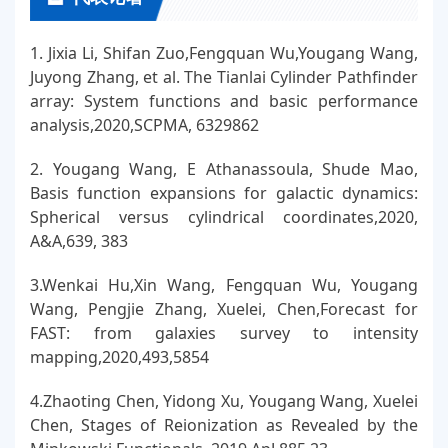
1. Jixia Li, Shifan Zuo,Fengquan Wu,Yougang Wang,
Juyong Zhang, et al. The Tianlai Cylinder Pathfinder
array: System functions and basic performance
analysis,2020,SCPMA, 6329862
2. Yougang Wang, E Athanassoula, Shude Mao,
Basis function expansions for galactic dynamics:
Spherical versus cylindrical coordinates,2020,
A&A,639, 383
3.Wenkai Hu,Xin Wang, Fengquan Wu, Yougang
Wang, Pengjie Zhang, Xuelei, Chen,Forecast for
FAST: from galaxies survey to intensity
mapping,2020,493,5854
4.Zhaoting Chen, Yidong Xu, Yougang Wang, Xuelei
Chen, Stages of Reionization as Revealed by the