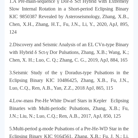
1.A Pre-main-sequence γ Dor-δ Sct Hybrid with Extremely
Slow Internal Rotation in a Short-period Eclipsing Binary
KIC 9850387 Revealed by Asteroseismology, Zhang, X.B.,
Chen, X.H., Zhang, H.T., Fu, J.N., Li, Y., 2020, ApJ, 895,
124
2.Discovery and Seismic Analysis of an EL CVn-type Binary
with Hybrid δ Sct-γ Dor Pulsations, Zhang, X.B.; Wang, K.;
Chen, X. H.; Luo, C. Q.; Zhang, C. G., 2019, ApJ, 884, 165
3.Seismic Study of the γ Doradus-type Pulsations in the
Eclipsing Binary KIC 10486425, Zhang, X.B., Fu, J.N.,
Luo, C.Q., Ren, A.B., Yan, Z.Z., 2018 ApJ, 865, 115
4.Low-mass Pre-He White Dwarf Stars in Kepler Eclipsing
Binaries with Multi-periodic Pulsations, Zhang, X.B.; Fu,
J.N.; Liu, N.; Luo, C.Q.; Ren, A.B., 2017, ApJ, 850, 125
5.Multi-period g-mode Pulsations of a Pre-He-WD Star in the
Eclipsing Binary KIC 9164561, Zhang, X.B.; Fu, J. N.; Li,