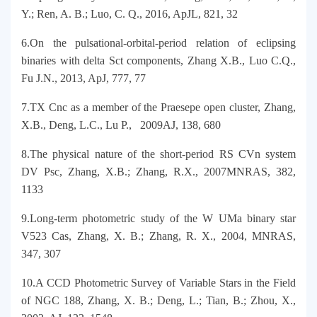
Y.; Ren, A. B.; Luo, C. Q., 2016, ApJL, 821, 32
6.On the pulsational-orbital-period relation of eclipsing
binaries with delta Sct components, Zhang X.B., Luo C.Q.,
Fu J.N., 2013, ApJ, 777, 77
7.TX Cnc as a member of the Praesepe open cluster, Zhang,
X.B., Deng, L.C., Lu P., 2009AJ, 138, 680
8.The physical nature of the short-period RS CVn system
DV Psc, Zhang, X.B.; Zhang, R.X., 2007MNRAS, 382,
1133
9.Long-term photometric study of the W UMa binary star
V523 Cas, Zhang, X. B.; Zhang, R. X., 2004, MNRAS,
347, 307
10.A CCD Photometric Survey of Variable Stars in the Field
of NGC 188, Zhang, X. B.; Deng, L.; Tian, B.; Zhou, X.,