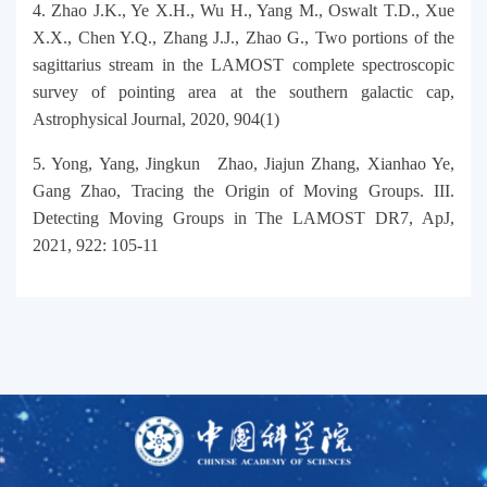
4. Zhao J.K., Ye X.H., Wu H., Yang M., Oswalt T.D., Xue
X.X., Chen Y.Q., Zhang J.J., Zhao G., Two portions of the
sagittarius stream in the LAMOST complete spectroscopic
survey of pointing area at the southern galactic cap,
Astrophysical Journal, 2020, 904(1)
5. Yong, Yang, Jingkun Zhao, Jiajun Zhang, Xianhao Ye,
Gang Zhao, Tracing the Origin of Moving Groups. III.
Detecting Moving Groups in The LAMOST DR7, ApJ,
2021, 922: 105-11