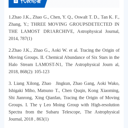
代表论著
1.Zhao J.K., Zhao G., Chen, Y. Q., Oswalt T. D., Tan K. F.,
Zhang, Y.; THREE MOVING GROUPSDETECTED IN
THE LAMOST DR1ARCHIVE, Astrophysical Journal,
2014, 787(1)
2.Zhao J.K., Zhao G., Aoki W. et al. Tracing the Origin of
Moving Groups. II. Chemical Abundance of Six Stars in the
Halo Stream LAMOST-N1, The Astrophysical Journ al,
2018, 868(2): 105-123
3. Liang Xilong, Zhao Jingkun, Zhao Gang, Aoki Wako,
Ishigaki Miho, Matsuno T., Chen Quqin, Kong Xiaoming,
Shi Jianrong, Xing Qianfan, Tracing the Origin of Moving
Groups. I. The γ Leo Moing Group with High-resolution
Spectra from the Subaru Telescope, The Astrophysical
Journal, 2018 , 863(1)