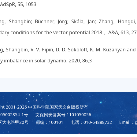
 AdSpR, 55, 1053
ng, Shangbin; Büchner, Jörg; Skála, Jan; Zhang, Hongqi,
ary conditions for the vector potential 2018， A&A, 613, 27
ng, Shangbin, V. V. Pipin, D. D. Sokoloff, K. M. Kuzanyan an
ity imbalance in solar dynamo, 2020, 86,3
t 2001-2026
中国科学院国家天文台版权所有
5002854-1号
文保网安备案号:1101050056
区大屯路甲20号
邮编：100101
电话：010-64888732
Email：g