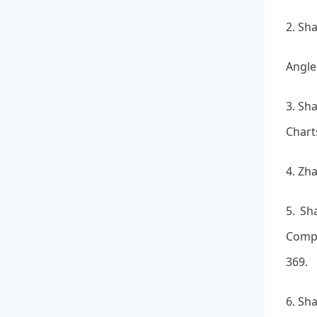
2. Sh
Angle
3. Sh
Charts
4. Zh
5. Sh
Compu
369.
6. Sh