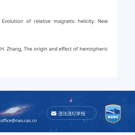
 Evolution of relative magnetic helicity. New
d H. Zhang, The origin and effect of hemispheric
违法违纪举报
office@nao.cas.cn