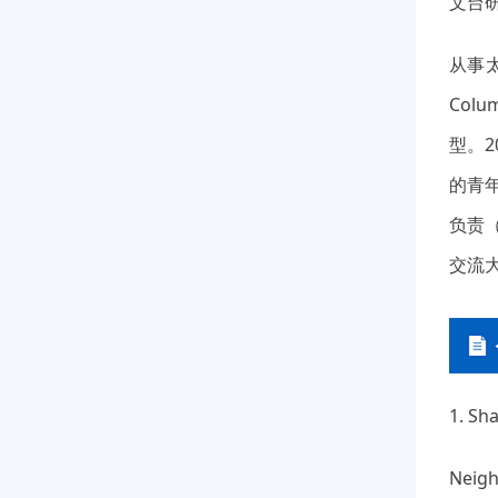
文台
从事
Co
型。2
的青
负责
交流大
1. Sh
Neigh