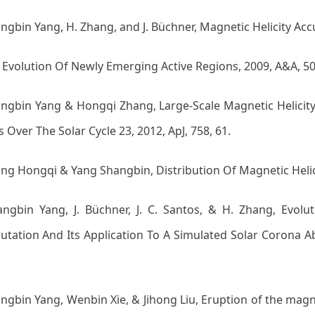
angbin Yang, H. Zhang, and J. Büchner, Magnetic Helicity Acc
 Evolution Of Newly Emerging Active Regions, 2009, A&A, 50
angbin Yang & Hongqi Zhang, Large-Scale Magnetic Helicit
 Over The Solar Cycle 23, 2012, ApJ, 758, 61.
ang Hongqi & Yang Shangbin, Distribution Of Magnetic Helicit
angbin Yang, J. Büchner, J. C. Santos, & H. Zhang, Evolu
tation And Its Application To A Simulated Solar Corona Abo
angbin Yang, Wenbin Xie, & Jihong Liu, Eruption of the magne