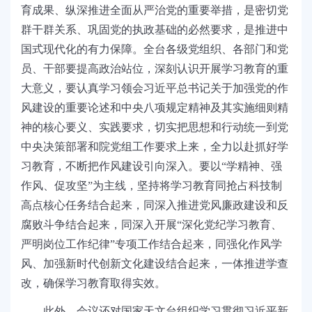
育成果、纵深推进全面从严治党的重要举措，是密切党
群干群关系、巩固党的执政基础的必然要求，是推进中
国式现代化的有力保障。全台各级党组织、各部门和党
员、干部要提高政治站位，深刻认识开展学习教育的重
大意义，要认真学习领会习近平总书记关于加强党的作
风建设的重要论述和中央八项规定精神及其实施细则精
神的核心要义、实践要求，切实把思想和行动统一到党
中央决策部署和院党组工作要求上来，全力以赴抓好学
习教育，不断把作风建设引向深入。要以
“
学精神、强
作风、促攻坚
”
为主线，坚持将学习教育同抢占科技制
高点核心任务结合起来，同深入推进党风廉政建设和反
腐败斗争结合起来，同深入开展
“
深化党纪学习教育、
严明岗位工作纪律
”
专项工作结合起来，同强化作风学
风、加强新时代创新文化建设结合起来，一体推进学查
改，确保学习教育取得实效。
此外，会议还对国家天文台
组织
学习贯彻习近平新