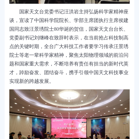
国家天文台党委书记汪洪岩主持弘扬科学家精神座
谈，宣读了中国科学院院长、学部主席团执行主席侯建
国同志致汪景
琇
院士
80
华诞的贺信，国家天文台台长、
党委副书记刘继峰在致辞时表示，在当前抢占科技制高
点的关键时期，全台广大科技工作者要学习传承汪景
琇
院士等老一辈科学家精神，聚焦太阳物理领域的前沿问
题和国家重大需求，不断培养有责任有担当的新时代英
才，踔励奋发、团结奋斗，携手引领中国天文科技事业
实现新的跨越发展。