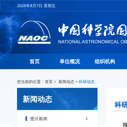
2026年8月7日 星期五
首页
单位概况
组织机构
您当前的位置：
首页
>
新闻动态
>
科研动态
新闻动态
科
图片新闻