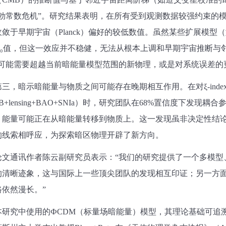
勃常数危机
”
。研究结果表明，在所有受到观测数据较强约束的
收敛于早期宇宙（
Planck
）偏好的较低数值。虽然某些扩展模型（
₀
值，但这一效应并不稳健，无法从根本上调和早期宇宙推断与
可能需要超越当前暗能量模型范围的新物理，或是对系统误差的
第三，暗示暗能量与物质之间可能存在晚期相互作用。
在对
ξ-inde
+lensing+BAO+SNIa
）时，研究团队在
68%
置信度下发现耦合
，能量可能正在从暗能量转移到物质上。这一发现虽非决定性结
的线索相呼应，为探索暗区物理开辟了新方向。
论文通讯作者陈云副研究员表示：“我们的研究提供了一个多模型
的清晰迹象，这与国际上一些顶尖团队的发现相互印证；另一方
路依然漫长。”
本研究中使用的
Ф
CDM
（标量场暗能量）模型，其理论基础可追