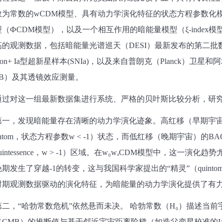
数为常数的
w
CDM
模型、具有动力学演化特征的状态方程参数化
型（
Ф
CDM
模型），以及一个相互作用的暗能量模型（
ξ-index
模
高的观测数据，包括暗能量光谱巡天（
DESI
）最新发布的第二批
on+ Ia
型超新星样本
(SNIa)
，以及来自普朗克（
Planck
）卫星和阿
B
）及其透镜效应测量。
通过对这一组最新数据集进行系统、严格的贝叶斯比较分析，研
第一，发现暗能量存在清晰的动力学演化迹象。
高红移（早期宇
ntom
，状态方程参数
w
< -1
）状态，而低红移（晚期宇宙）的
BA
uintessence
，
w
> -1
）区域。在
w
₀
w
ₐ
CDM
模型中，这一演化趋势
晚期发生了穿越
-1
的转变，这与我国科学家提出的
“
精灵
”
（
quinto
时期观测数据驱动的演化特征，为暗能量的动力学演化提供了有
第二，
“
哈勃常数危机
”
依然悬而未决
。
哈勃常数（
H
₀
）描述当前
（
CMB
）的推断值与基于邻近宇宙距离阶梯（如造父变星校准的
I