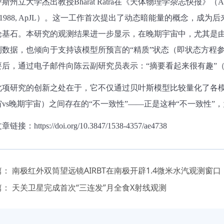
萨斯州立大学杰出教授
Bharat Ratra
在《天体物理学杂志快报》（
A
 1988, ApJL
）。这一工作首次提出了动态暗能量的概念，成为后来
论基石。本研究的观测结果进一步显示，在晚期宇宙中，尤其是
测数据，也倾向于支持该模型所预言的“精质”状态（即状态方程
要后，通过电子邮件向陈云副研究员表示：“摘要看起来很有趣”
此项研究的创新之处在于，它不仅通过贝叶斯模型比较量化了各
宙
vs
晚期宇宙）之间存在的“不一致性”——正是这种“不一致性”
文章链接：
https://doi.org/10.3847/1538-4357/ae4738
篇：
南极红外双筒望远镜AIRBT在南极开辟1.4微米水汽观测窗口
篇：
天关卫星完成首次“三连发”月全食X射线观测