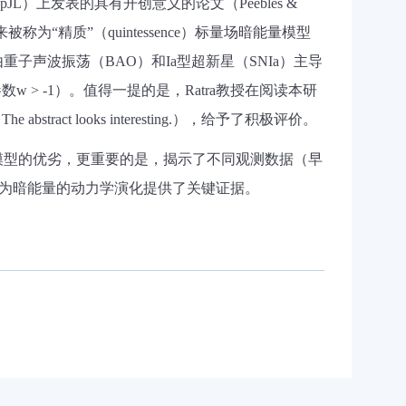
pJL
）上发表的具有开创意义的论文（
Peebles &
被称为“精质”（
quintessence
）标量场暗能量模型
由重子声波振荡（
BAO
）和
Ia
型超新星（
SNIa
）主导
参数
w > -1
）。值得一提的是，
Ratra
教授在阅读本研
（
The abstract looks interesting.
），给予了积极评价。
模型的优劣，更重要的是，揭示了不同观测数据（早
，为暗能量的动力学演化提供了关键证据。