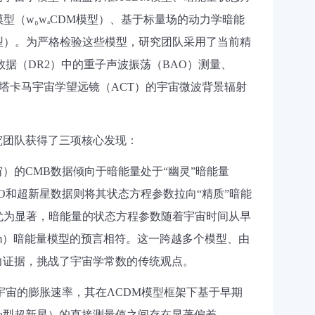
模型（
w₀wₐ
CDM
模型）、基于标量场的动力学暗能
型）。为严格检验这些模型，研究团队采用了当前精
数据（
DR2
）中的重子声波振荡（
BAO
）测量、
塔卡马宇宙学望远镜（
ACT
）的宇宙微波背景辐射
究团队获得了三项核心发现：
宙）的
CMB
数据倾向于暗能量处于
“
幽灵
”
暗能量
O
和超新星数据则将其状态方程参数拉向
“
精质
”
暗能
尤为显著，暗能量的状态方程参数随着宇宙时间从早
m
）暗能量模型的预言相符。这一跨越多个模型、由
力证据，挑战了宇宙学常数的传统观点。
宇宙的膨胀速率，其在
Λ
CDM
模型框架下基于早期
a
型超新星）的直接测量值之间存在显著偏差，