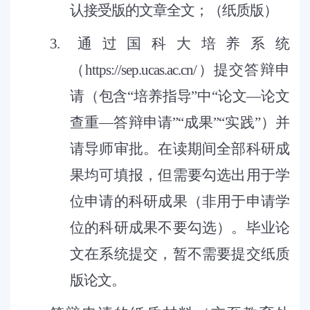
认接受版的文章全文；（纸质版）
3.
通过国科大培养系统
（
https://sep.ucas.ac.cn/
）提交答辩申
请（包含
“培养指导”中“论文—论文
查重—答辩申请”“成果”“实践”）并
请导师审批。
在读期间全部科研成
果
均可填报
，
但需要
勾选出用于学
位申请的科研成果
（非用于申请学
位的科研成果不要勾选）
。
毕业论
文在系统提交，暂不需要提交纸质
版论文。