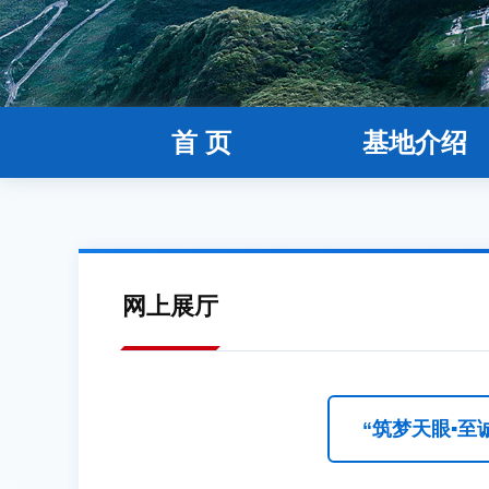
首 页
基地介绍
网上展厅
“筑梦天眼▪至