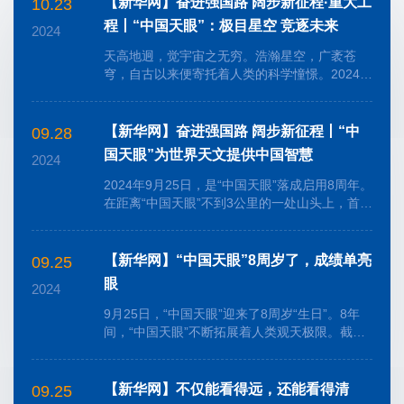
【新华网】奋进强国路 阔步新征程·重大工
10.23
程丨“中国天眼”：极目星空 竞逐未来
2024
天高地迥，觉宇宙之无穷。浩瀚星空，广袤苍
穹，自古以来便寄托着人类的科学憧憬。2024年
9月25日，“中国天眼”落成启用8周年。8年
来，“中国天眼”发扬开拓进...
【新华网】奋进强国路 阔步新征程丨“中
09.28
国天眼”为世界天文提供中国智慧
2024
2024年9月25日，是“中国天眼”落成启用8周年。
在距离“中国天眼”不到3公里的一处山头上，首台
40米口径射电望远镜（核心阵试验样机）正在进
行吊装。中国科学...
【新华网】“中国天眼”8周岁了，成绩单亮
09.25
眼
2024
9月25日，“中国天眼”迎来了8周岁“生日”。8年
间，“中国天眼”不断拓展着人类观天极限。截至
目前，这只“观天巨眼”已发现新脉冲星超900
颗，是同时期国际...
【新华网】不仅能看得远，还能看得清
09.25