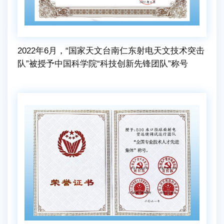
2022年6月，“国家天文台南仁东射电天文技术突击
队”被授予中国科学院“科技创新先锋团队”称号