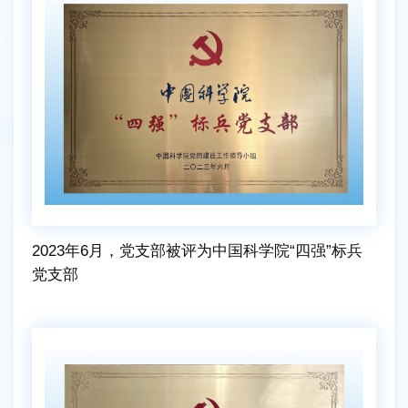
2023年6月，党支部被评为中国科学院“四强”标兵
党支部