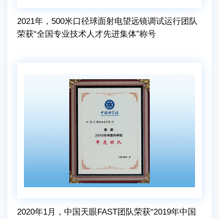
2021年，500米口径球面射电望远镜调试运行团队
荣获“全国专业技术人才先进集体”称号
2020年1月，中国天眼FAST团队荣获“2019年中国