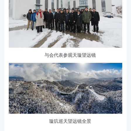
与会代表参观天璇望远镜
璇玑巡天望远镜全景