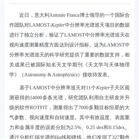
近日
，
意大利
Antonio Frasca
博士领导的一个国际合
作团队对
LAMOST-
Kepler
中分辨率光谱巡天项目的数据
进行了独立分析，验证了
LAMOST
中分辨率光谱巡天在
视向速度测量精度方面达到设计指标。这为
LAMOST
中
分辨率光谱巡天的科学研究提供了重要的数据支持，相
关成果已被国际知名
天文学期刊《天文学与天体物理
学》（
Astronomy & Astrophysics
）接收待发表。
基于
LAMOST
中分辨率巡天对
11
个
Kepler
子天区观
测获得的
14000
多条光谱，研究团队利用自主研发并
升
级
的软件
ROTFIT
，测量得出了
7000
多颗目标恒星的大
气参数、视向速度和自转速度。其中有效温度、表面重
力和金属
丰
度的误差分别为
2.5%
、
0.25 dex
和
0.15dex
。
通过分析红端光谱的
Hα
线和锂线
，他们发现了
327
颗色