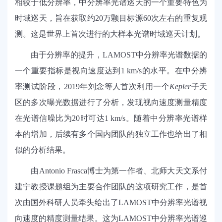
相较于低分辨率，中分辨率光谱巡天的一个重要特色为
时域巡天，旨在获取约
20
万颗目标源
60
次左右的重复观
测。这是世界上首次进行的大样本光谱时域巡天计划。
由于分辨率的提升，
LAMOST
中分辨率光谱数据的
一个重要指标是视向速度达到
1 km/s
的水平。在中分辨
率测试阶段，
2019
年刘念等人首次利用一个
Kepler
子天
区的多次曝光数据进行了分析，发现视向速度测量精度
在光谱信噪比为
20
时可达
1 km/s
。随着中分辨率光谱样
本的增加，后续有多个国内团队的独立工作也给出了相
似的分析结果。
由
Antonio Frasca
博士为第一作者、北师大天文系付
建宁教授课题组为主要合作团队的这项研究工作，是首
次由国外
科研
人员牵头给出了
LAMOST
中分辨率光谱
视
向速度的精度测量结果。这为
LAMOST
中分辨率光谱巡