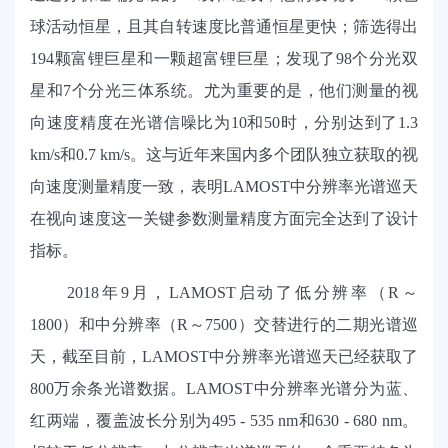
球活动恒星，且其自转速度比普通恒星更快；筛选得出
194
颗富锂巨星和一颗超富锂巨星；发现了
98
个分光双
星和
7
个分光三体系统。尤为重要的是，他们测量的视
向速度精度在光谱信噪比为
10
和
50
时，分别达到了
1.3
km/s
和
0.7 km/s
。这与近年来国内多个团队独立获取的视
向速度测量精度一致，表明
LAMOST
中分辨率光谱巡天
在视向速度这一关键参数测量精度方面完全达到了设计
指标。
2018
年
9
月
，
LAMOST
启动了低分辨率（
R
～
1800
）和中分辨率（
R
～
7500
）交替进行的二期光谱巡
天，
截至目前，
LAMOST
中分辨率光谱巡天已经获取了
800
万余条光谱数据。
LAMOST
中分辨率光谱分为蓝、
红两端，覆盖波长分别为
495 - 535 nm
和
630 - 680 nm
。